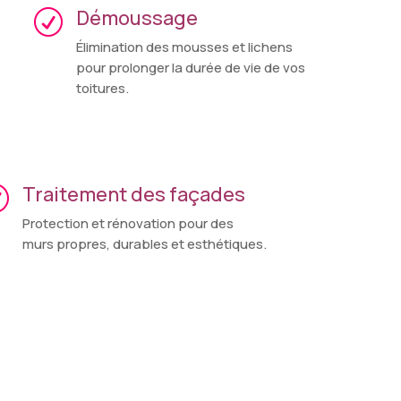
Démoussage
R
Élimination
des
mousses
et
lichens
pour
prolonger
la
durée
de
vie
de
vos
toitures.
Traitement des façades
R
Protection
et
rénovation
pour
des
murs
propres,
durables
et
esthétiques.