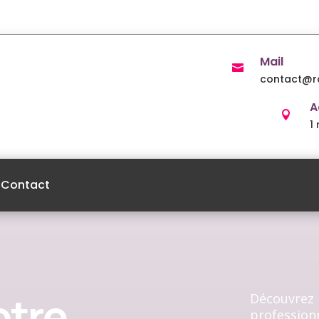
Mail

contact@ra
A

1
Contact
otre
Découvrez 
professionn