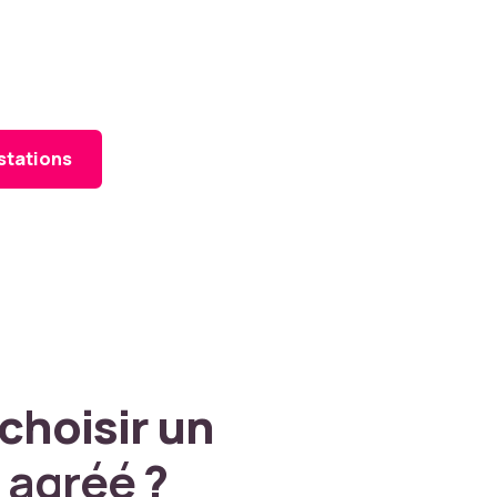
stations
choisir
un
r
agréé
?