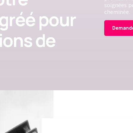
soignées po
gréé pour
cheminée.
Demande
ions de