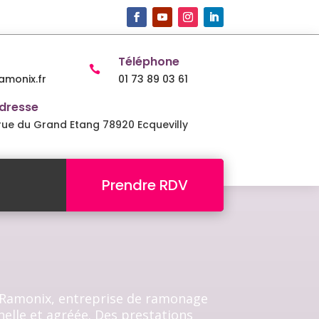
Téléphone

monix.fr
01 73 89 03 61
dresse
 rue du Grand Etang 78920 Ecquevilly
Prendre RDV
Ramonix, entreprise de ramonage
elle et agréée. Des prestations