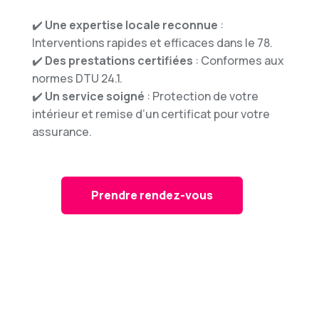
✔️
Une expertise locale reconnue
:
Interventions rapides et efficaces dans le 78.
✔️
Des prestations certifiées
: Conformes aux
normes DTU 24.1.
✔️
Un service soigné
: Protection de votre
intérieur et remise d’un certificat pour votre
assurance.
Prendre rendez-vous
Pourquoi
le
Ramonage
est-
il
Indispensable ?
Le
ramonage
régulier
de
vos