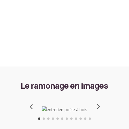
conduits,
qu’ils
soient
droits
ou
coudés,
et
convient
aux
cheminées,
poêles
et
inserts.
Le ramonage en images