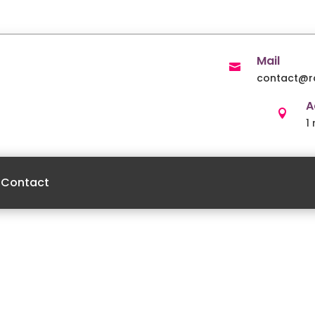
Mail

contact@ra
A

1
Contact