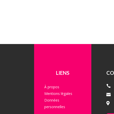
LIENS
CO

À propos
Mentions légales

Données

personnelles